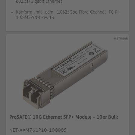
802.3z/Gigabit Ethernet
Konform mit dem 1,0625Gbd-Fibre-Channel FC-PI
100-M5-SN-I Rev.13
ProSAFE® 10G Ethernet SFP+ Module – 10er Bulk
NET-AXM761P10-10000S