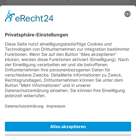
2x SFP-Port
von
2
1
HOTLINE
PURELINK.DE
MARKEN