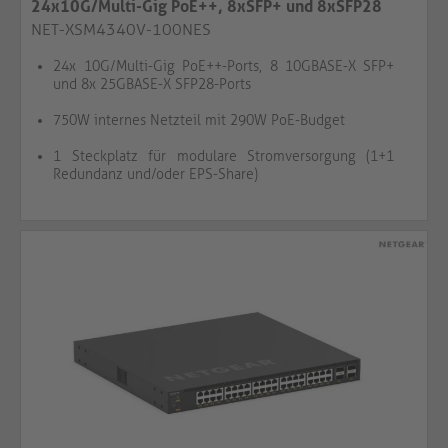
24x10G/Multi-Gig PoE++, 8xSFP+ und 8xSFP28
25G
NET-XSM4340V-100NES
24x 10G/Multi-Gig PoE++-Ports, 8 10GBASE-X SFP+
und 8x 25GBASE-X SFP28-Ports
750W internes Netzteil mit 290W PoE-Budget
1 Steckplatz für modulare Stromversorgung (1+1
Redundanz und/oder EPS-Share)