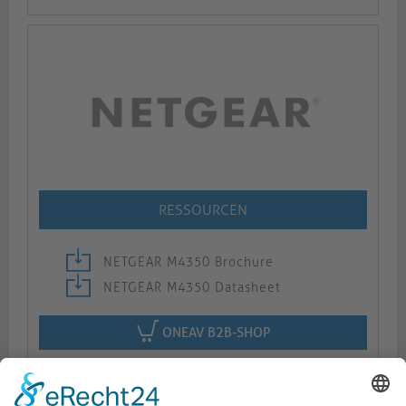
RESSOURCEN
NETGEAR M4350 Brochure
NETGEAR M4350 Datasheet
ONEAV B2B-SHOP
Beschreibung