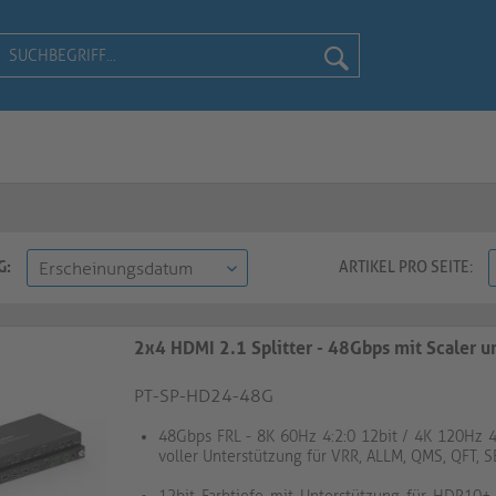
G:
ARTIKEL PRO SEITE:
2x4 HDMI 2.1 Splitter - 48Gbps mit Scaler 
PT-SP-HD24-48G
48Gbps FRL - 8K 60Hz 4:2:0 12bit / 4K 120Hz 4:
voller Unterstützung für VRR, ALLM, QMS, QFT, 