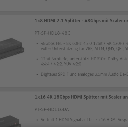
1x8 HDMI 2.1 Splitter - 48Gbps mit Scaler 
PT-SP-HD18-48G
48Gbps FRL - 8K 60Hz 4:2:0 12bit / 4K 120Hz 4:
voller Unterstützung für VRR, ALLM, QMS, QFT, 
12bit Farbtiefe, unterstützt HDR10+, Dolby Visi
4:4:4 / 4:2:2. YUV 4:2:0
Digitales SPDIF und analoges 3,5mm Audio De
1x16 4K 18Gbps HDMI Splitter mit Scaler u
PT-SP-HD116DA
Verteilt 1 HDMI Signal auf bis zu 16 HDMI Ausg