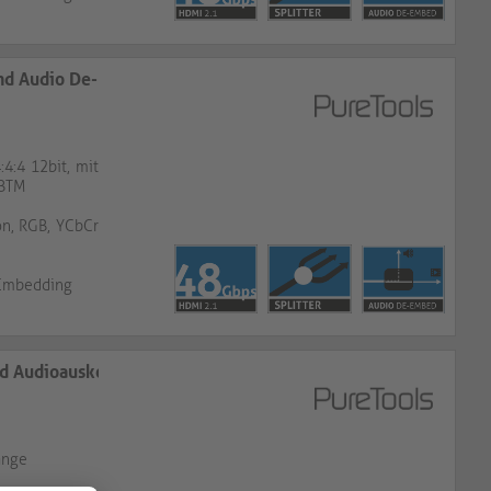
und Audio De-Embedding
4:4 12bit, mit
SBTM
on, RGB, YCbCr
-Embedding
nd Audioauskopplung
änge