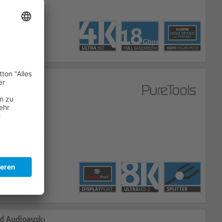
gen bis zu 4K
erstärker für
2 DisplayPort
uflösungen bis
Multi-Stream
nd Audioauskopplung