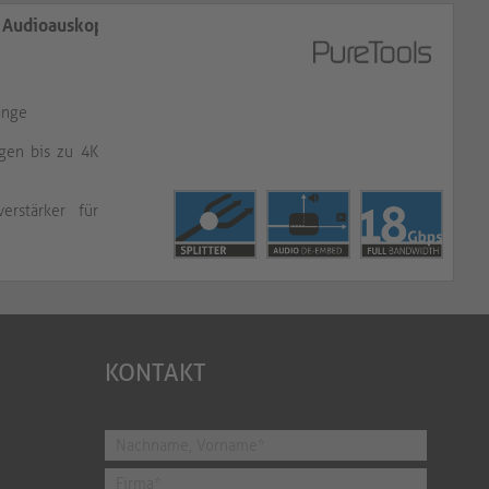
d Audioauskopplung
änge
gen bis zu 4K
erstärker für
KONTAKT