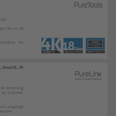
änge
gen bis zu 4K
erstärker für
t, Neutrik, Multimode
AV-Verteilung
 als Extender,
 Rack ausgelegt
werden ...