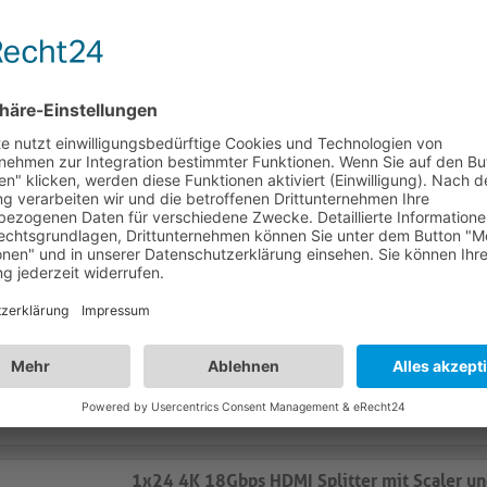
Unterstützt HDMI 2.0 mit 18Gbps für Auflösun
UltraHD 60Hz
Inkl. 4K zu 1080p Downscaler und Signalv
längere HDMI Strecken
1x2 4K 21,6Gbps DisplayPort Splitter
PT-SP-DP12
Verteilt 1 DisplayPort Signal auf bis zu 
Ausgänge
Unterstützt DisplayPort 1.2 mit 21,6Gbps für A
zu 4K UltraHD 60Hz
HBR2 und HDCP 1.3 konform, unterstützt “
Transport” (MST)
1x24 4K 18Gbps HDMI Splitter mit Scaler u