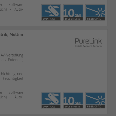
er Software
lich) - Auto-
utrik, Multimode
AV-Verteilung
 als Extender,
schichtung und
 Feuchtigkeit
er Software
lich) - Auto-