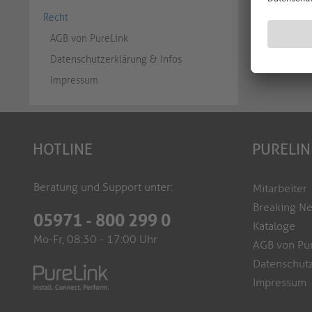
Recht
AGB von PureLink
Datenschutzerklärung & Infos
Impressum
HOTLINE
PURELIN
Beratung und Support unter:
Mitarbeiter
Breaking N
05971 - 800 299 0
Kataloge
Mo-Fr, 08:30 - 17:00 Uhr
AGB von Pu
Datenschutz
Impressum