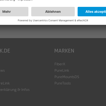
K.DE
MARKEN
FiberX
ews
PureLink
PureMountsDS
reLink
PureTools
erklärung & Infos