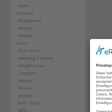
OneAV
Information
Breaking News
Kataloge
HDBaseT
Karriere
Job & Karriere
Ausbildung & Studium
Anfrageformular
Compliance
BatterieG
ElektroG
VerpackG
RoHS / REACH
WEEE