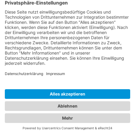
Entwickelt für die Verwendung mit der FlexInstall
Serie
von
2
1
HOTLINE
PURELINK.DE
MARKEN