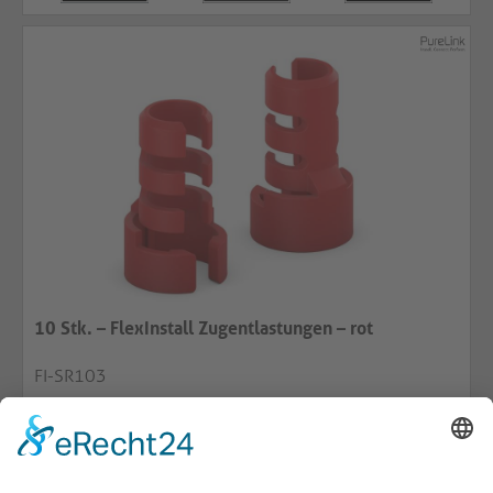
10 Stk. – FlexInstall Zugentlastungen – rot
FI-SR103
Farbige Zugentlastung für Rack-Management oder
Asset-Kontrolle
In 10 Farben erhältlich