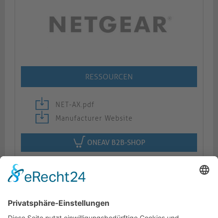
RESSOURCEN
NET-AX.pdf
Manufacturer Website
ONEAV B2B-SHOP
Beschreibung
Logistik