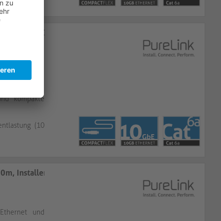
Single Cable​​​​​​​
Ethernet und
 und kompakte
entlastung (10
llerPack 9 pcs​​​​​​​​​​​​​​
Ethernet und