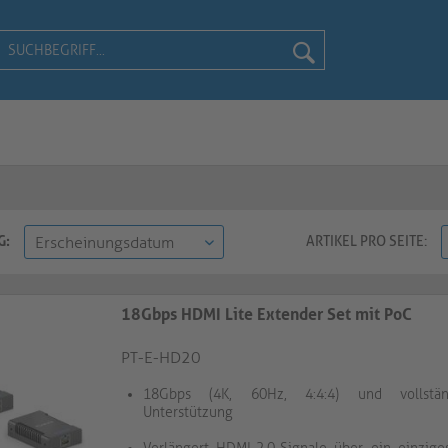
G:
ARTIKEL PRO SEITE:
18Gbps HDMI Lite Extender Set mit PoC
PT-E-HD20
18Gbps (4K, 60Hz, 4:4:4) und vollstä
Unterstützung