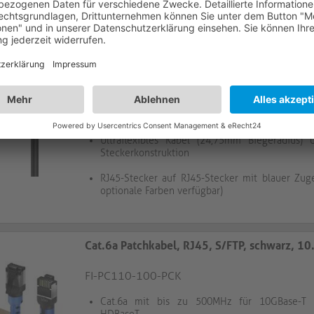
Cat.6a Patchkabel, RJ45, S/FTP, schwarz, 10.0m, 
FI-PC110-100
Cat.6a mit bis zu 500MHz für 10GBase-T 
HDBaseT
Ultraflexibles Kabel (24,75mm Biegeradius)
Steckerkonstruktion
RJ45-Stecker auf RJ45-Stecker mit blauer Zug
optionale Farben verfügbar)
Cat.6a Patchkabel, RJ45, S/FTP, schwarz, 10.0m, Insta
FI-PC110-100-PCK
Cat.6a mit bis zu 500MHz für 10GBase-T 