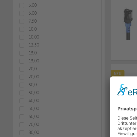
3,00
5,00
7,50
10,0
10,00
12,50
15,0
15,00
20,0
NEU
20,00
30,0
30,00
40,00
50,00
60,00
70,00
80,00