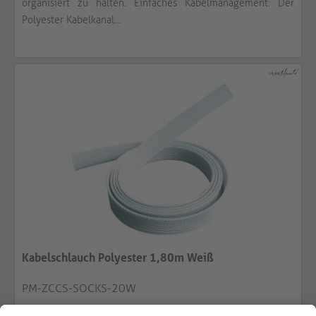
organisiert zu halten. Einfaches Kabelmanagement: Der
Polyester Kabelkanal...
Kabelschlauch Polyester 1,80m Weiß
PM-ZCCS-SOCKS-20W
Kabelschlauch (Schrumpfschlauch) aus Polyester,