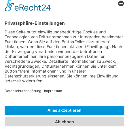
selbst-zusammenziehend, feuerabweisendes Material
Länge: 1,80m, Durchmesser: bis zu Ø20mm
(dehnbares Material)
Einfache, geordnete und saubere Kabelführung, für
alle Kabel geeignet
HOTLINE
PURELINK.DE
MARKEN
KONTAKT