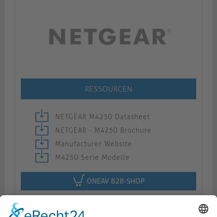
RESSOURCEN
NETGEAR M4250 Datasheet
NETGEAR - M4250 Brochure
Manufacturer Website
M4250 Serie Modelle
ONEAV B2B-SHOP
Beschreibung