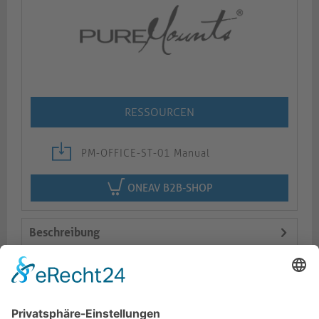
RESSOURCEN
PM-OFFICE-ST-01 Manual
ONEAV B2B-SHOP
Beschreibung
Logistik
Varianten