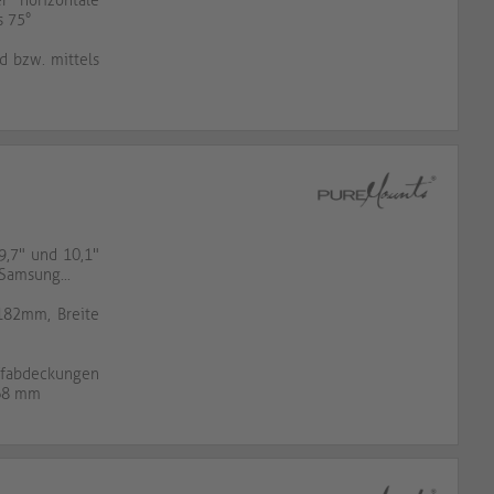
r horizontale
s 75°
d bzw. mittels
9,7" und 10,1"
 Samsung...
182mm, Breite
ffabdeckungen
368 mm