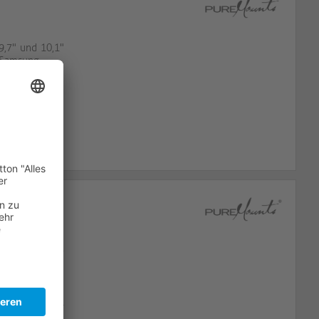
9,7" und 10,1"
 Samsung...
182mm, Breite
ffabdeckungen
 368 mm
ndfuß - Tablet-
end für Apple
der horizontal
ahlsicher...