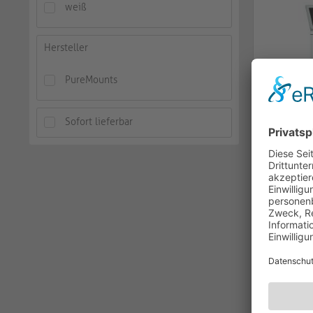
weiß
Hersteller
PureMounts
Sofort lieferbar