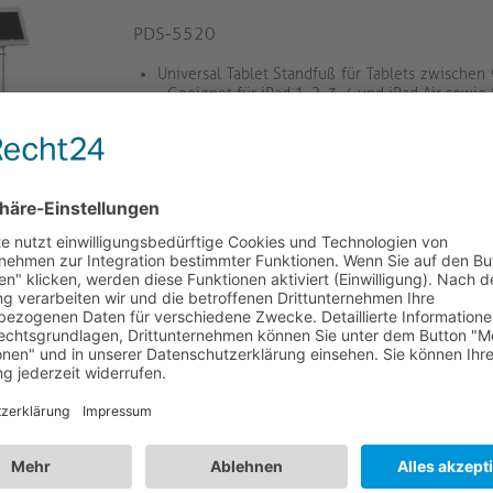
PDS-5520
Universal Tablet Standfuß für Tablets zwischen 
- Geeignet für iPad 1, 2, 3, 4 und iPad Air sowie
Innenmaß im Gehäuse einstellbar: Länge 158-
221-255mm, Tiefe 7,6-10,5mm
Material: Aluminium mit dekorativen Kunststo
|| Gesamthöhe: 1.131mm || Sockelmaße: 277 x
PureMounts® Tablet Standfuß - iPad
PDS-5600
Abschließbarer und diebstahlsicherer Tablet Sta
Gehäuse mit Innenmaß 241x186mm, u. A. pass
i...
Anbringung des Gehäuses vertikal (Portrait) o
(Landscape) || -90° bis +90° Neigbarkeit || Diebst