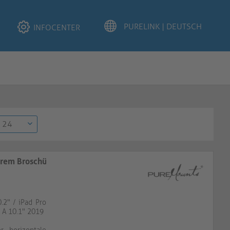
INFOCENTER
arem Broschürenhalter
.2" / iPad Pro
b A 10.1" 2019