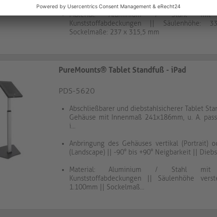
Material: Aluminium / Stahl mit d
Kunststoffabdeckungen || Säulenhöhe: 
Sockelmaße: 237 x 315,5 mm
PureMounts® Tablet Standfuß - iPad
PDS-5620
Abschließbarer und diebstahlsicherer Tablet Sta
Gehäuse mit Innenmaß 241x186mm, u. A. pass
i...
Anbringung des Gehäuses vertikal (Portrait) o
(Landscape) || -90° bis +90° Neigbarkeit || Diebst
Material: Aluminium / Stahl mit d
Kunststoffabdeckungen || Säulenhöhe verst
1.100mm || Sockelmaß...