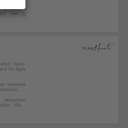
ekorativen
330,5 mm ||
ndfuß - Tablet-
end für Apple
der horizontal
ahlsicher...
ekorativen
ellbar: 700 -