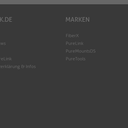
K.DE
MARKEN
FiberX
ews
PureLink
PureMountsDS
reLink
PureTools
erklärung & Infos