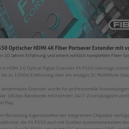
350 Optischer HDMI 4K Fiber Portsaver Extender mit 
von 10 Jahren Erfahrung und einem wirklich kompletten Fiber-So
erX HDMI 2.0 Optical Pigtail Extender FX-P350 überträgt unkom
 bis zu 1000m Entfernung über ein einziges SC MultiMode Glas
 abnehmbare Extender wurde für professionelle Anwendungen e
olle 18Gbps Bandbreite mit höchster 24/7-Zuverlässigkeit und bi
d Play.
en Reclocking-Eigenschaften der integrierten Chipsätze verfüge
altkreise, die FX-P350 auch mit Quellen zusammenarbeiten lässt