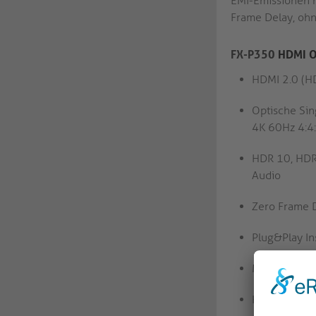
EMI-Emissionen n
Frame Delay, oh
FX-P350
HDMI Op
HDMI 2.0 (HD
Optische Sin
4K 60Hz 4:
HDR 10, HDR 
Audio
Zero Frame D
Plug&Play In
Metallgehäus
Hochwertige