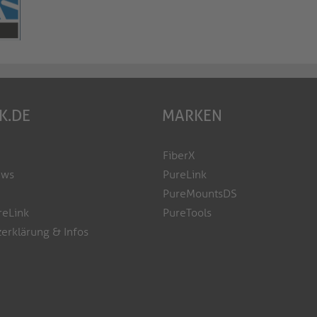
K.DE
MARKEN
FiberX
ews
PureLink
PureMountsDS
reLink
PureTools
erklärung & Infos