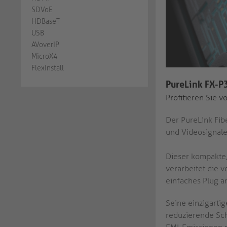
SDVoE
HDBaseT
USB
AVoverIP
MicroX4
FlexInstall
PureLink FX-P
Profitieren Sie 
Der PureLink Fib
und Videosignale
Dieser kompakte,
verarbeitet die v
einfaches Plug an
Seine einzigartig
reduzierende Sch