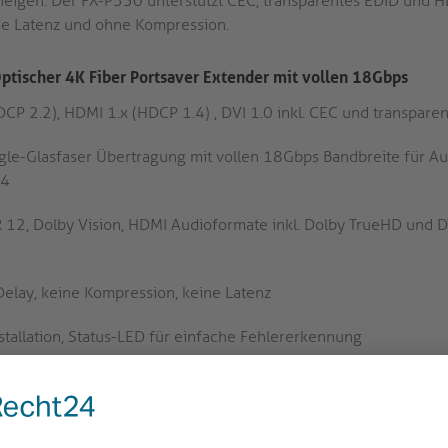
eigen. Der FX-P350 unterstützt CEC, transparentes EDID und 
ne Latenz und ohne Kompression.
tischer 4K Fiber Portsaver Extender mit vollen 18Gbps
CP 2.2), HDMI 1.x (HDCP 1.4) , DVI 1.0 inkl. CEC und transpare
gle-Glasfaser Übertragung mit vollen 18Gbps Bandbreite für Au
4:4
12, Dolby Vision, HDMI Audioformate inkl. Dolby TrueHD und 
elay, keine Kompression, keine Latenz
stallation, Status-LED für einfache Fehlererkennung
e für optimalen EMI-Schutz und passive Kühlung
 HDMI Stecker mit besonderem PureLink Secure-Lock-System™