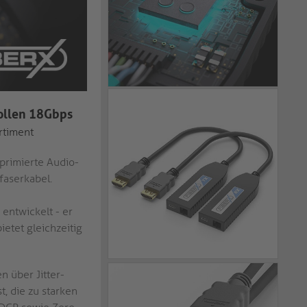
vollen 18Gbps
rtiment
primierte Audio-
faserkabel.
ntwickelt - er
etet gleichzeitig
n über Jitter-
, die zu starken