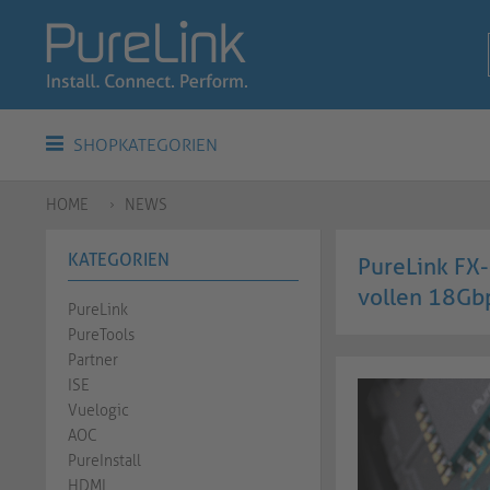
SHOPKATEGORIEN
HOME
NEWS
KATEGORIEN
PureLink FX-
vollen 18Gb
PureLink
PureTools
Partner
ISE
Vuelogic
AOC
PureInstall
HDMI