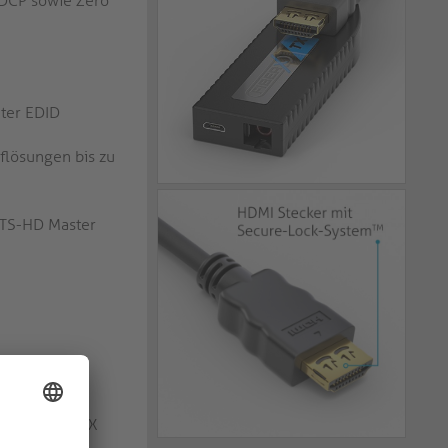
HDCP sowie Zero
nter EDID
flösungen bis zu
DTS-HD Master
 an TX und RX