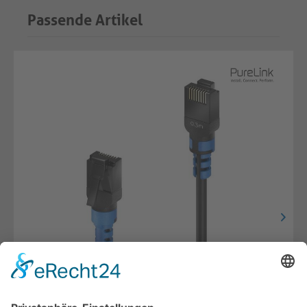
Passende Artikel
Cat.6a Patchkabel, RJ45, U/UTP | schwarz,
0.30m, Single Cable​​​​​​​