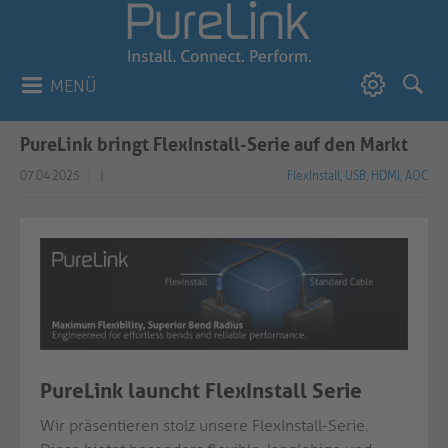
MENÜ
PureLink bringt FlexInstall-Serie auf den Markt
07.04.2025
|
FlexInstall
,
USB
,
HDMI
,
AOC
PureLink launcht FlexInstall Serie
Wir präsentieren stolz unsere FlexInstall-Serie.