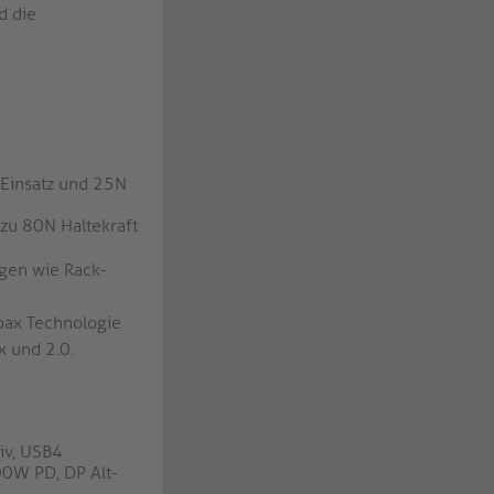
d die
 Einsatz und 25N
zu 80N Haltekraft
gen wie Rack-
Coax Technologie
x und 2.0.
iv, USB4
0W PD, DP Alt-
-