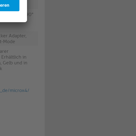
er Adapter, 90°
USB4 Gen2x2,
ker Adapter,
lt-Mode
arer
Erhältlich in
, Gelb und in
k
de_de/microx4/