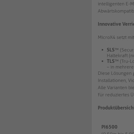
intelligenten E-
Abwärtskompatibil
Innovative Ver
MicroX4 setzt mi
SLS
™ (Secur
Haltekraft (
TLS
™ (Tru-L
– in mehreren
Diese Lösungen 
Installationen, 
Alle Varianten b
für reduziertes 
Produktübersich
PI6500