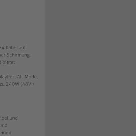
X4 Kabel auf
cher Schirmung.
 bietet
layPort Alt-Mode,
 zu 240W (48V /
tibel und
 und
 einen