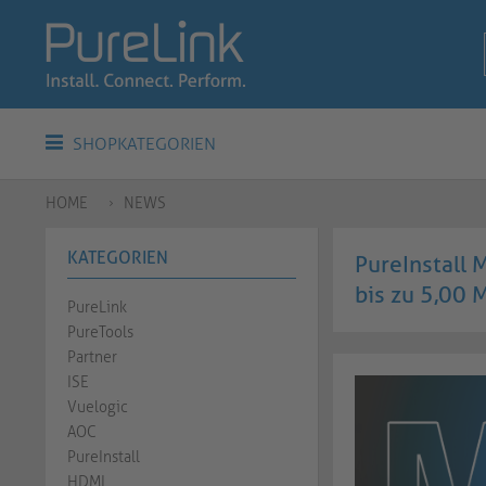
SHOPKATEGORIEN
HOME
NEWS
KATEGORIEN
PureInstall 
bis zu 5,00 
PureLink
PureTools
Partner
ISE
Vuelogic
AOC
PureInstall
HDMI