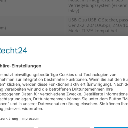
0m)
Verriegelungssystem (erkenn
Inlay)
USB-C zu USB-C Stecker, pass
Gen2x2, 20/10Gbps, 240/10
0m)
Mode, TLS™-kompatibel
USB-C zu USB-C Stecker, 90°
(oben/unten), passiv, USB4 G
0m)
20/10Gbps, 240/100W PD, D
TLS™-kompatibel
USB-C zu USB-C Stecker, 90°
(links/rechts), passiv, USB4 
0m)
20/10Gbps, 240/100W PD, D
TLS™-kompatibel
USB-C Stecker zu USB-C Buc
Verlängerungskabel, passiv,
20/10Gbps, 240/100W PD, D
0m)
TLS™-kompatibel und mediah
kompatibel
USB-C Buchse zu USB-C Steck
abgewinkelt (oben/unten), U