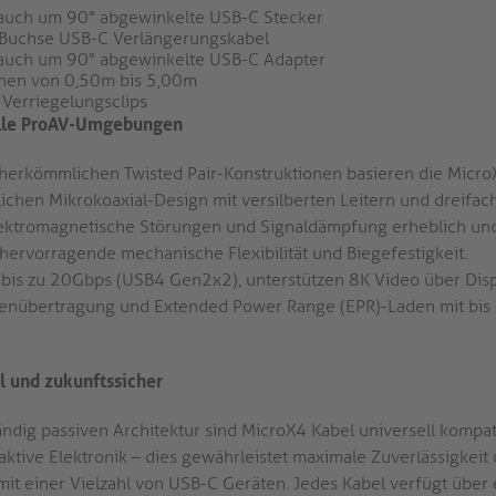
auch um 90° abgewinkelte USB-C Stecker
-Buchse USB-C Verlängerungskabel
auch um 90° abgewinkelte USB-C Adapter
nen von 0,50m bis 5,00m
 Verriegelungsclips
olle ProAV-Umgebungen
herkömmlichen Twisted Pair-Konstruktionen basieren die Micro
lichen Mikrokoaxial-Design mit versilberten Leitern und dreifa
lektromagnetische Störungen und Signaldämpfung erheblich und
 hervorragende mechanische Flexibilität und Biegefestigkeit.
n bis zu 20Gbps (USB4 Gen2x2), unterstützen 8K Video über Disp
atenübertragung und Extended Power Range (EPR)-Laden mit bis
ll und zukunftssicher
ändig passiven Architektur sind MicroX4 Kabel universell kompa
aktive Elektronik – dies gewährleistet maximale Zuverlässigkeit
 mit einer Vielzahl von USB-C Geräten. Jedes Kabel verfügt über