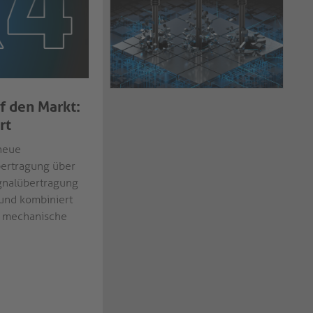
f den Markt:
rt
 neue
bertragung über
ignalübertragung
 und kombiniert
, mechanische