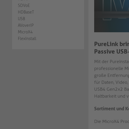
SDVoE
HDBaseT
USB
AVoverIP
MicroX4
FlexInstall
PureLink bri
Passive USB-
Mit der PureInst
professionelle M
große Entfernung
für Daten, Video
USB4 Gen2x2 Band
Haltbarkeit und v
Sortiment und K
Die MicroX4 Prod