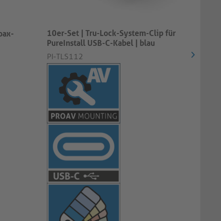
Pr
10er-Set | Tru-Lock-System-Clip für
US
oax-
PureInstall USB-C-Kabel | blau​​​​​​​
5,
PI-TLS112
PI