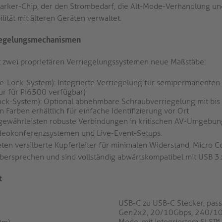
Marker-Chip, der den Strombedarf, die Alt-Mode-Verhandlung un
ität mit älteren Geräten verwaltet.
riegelungsmechanismen
t zwei proprietären Verriegelungssystemen neue Maßstäbe:
e-Lock-System): Integrierte Verriegelung für semipermanenten
nur für PI6500 verfügbar)
ock-System): Optional abnehmbare Schraubverriegelung mit bis 
 Farben erhältlich für einfache Identifizierung vor Ort
gewährleisten robuste Verbindungen in kritischen AV-Umgebun
Videokonferenzsystemen und Live-Event-Setups.
ieten versilberte Kupferleiter für minimalen Widerstand, Micro 
Übersprechen und sind vollständig abwärtskompatibel mit USB 3.
t
USB-C zu USB-C Stecker, pass
Gen2x2, 20/10Gbps, 240/10
Mode, mit integriertem SLS™