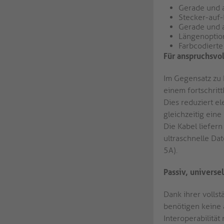
Gerade und 
Stecker-auf
Gerade und 
Längenoptio
Farbcodierte
Für anspruchsv
Im Gegensatz zu 
einem fortschritt
Dies reduziert e
gleichzeitig eine
Die Kabel liefer
ultraschnelle D
5A).
Passiv, universe
Dank ihrer vollst
benötigen keine 
Interoperabilität