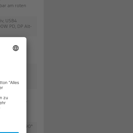
bar am roten
iv, USB4
0W PD, DP Alt-
 abgewinkelt
en2x2,
P Alt-Mode,
 abgewinkelt
Gen2x2,
P Alt-Mode,
hse
 USB4 Gen2x2,
P Alt-Mode,
ub2 ICS-
er Adapter, 90°
SB4 Gen2x2,