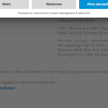
20Gbps, DP Alt-Mode
USB-C Buchse zu USB-C Steck
abgewinkelt (links/rechts), 
20Gbps, DP Alt-Mode
USB-C Buchse auf USB-C Stec
USB4 Gen2x2, 20Gbps, DP A
MicroX4 Tru-Lock – Abnehmb
Verriegelungs-Clip für USB-C. 
Schwarz, Weiß, Blau, Rot, Grün
Packungen zu 1 oder 10 Stüc
ionen zu MicroX4 finden Sie hier:
https://play.purelink.de/de/
n Agebot zu dieser Produktserie?
ufnehmen