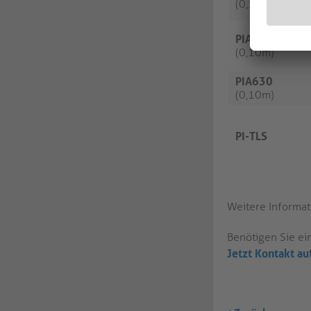
(0,10m)
PIA620
(0,10m)
PIA630
(0,10m)
PI-TLS
Weitere Informat
Benötigen Sie ei
Jetzt Kontakt a