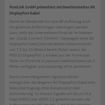
PureLink GmbH präsentiert reichweitenstarkes 8K
DisplayPort Kabel
Damit die Bandbreite für eine 8K Auflösung auch
bei größeren Entfernungen übertragen werden
kann, stellt das Unternehmen PureLink im Rahmen
der „Install. Connect. Perform.“-Kampagne seine 8K
DisplayPort Kabel jetzt mit aktiven Kabelversionen
von 7,5 bis 15 Metern bereit. Bisher waren die
PI5010 DisplayPort 1.4 Kabel aus der PureInstall-
Serie von PureLink in passiven Kabelversionen bis 5
Meter verfügbar und vollständig VESA-zertifiziert.
Durch einen integrierten Signalverstärker
ermöglichen die längeren 8K DisplayPort Kabel eine
Datenübertragung ohne Kompression oder
Konvertierung. So können Signale von bis zu 32,4
Gbps (HBR3) inkl. HDCP 2.2 geliefert werden, die
Auflösungen bis 8K UltraHD-2 mit 60Hz erlauben.