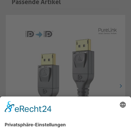
Passende Artikel
Aktives 8K DisplayPort Kabel - 15.00m, schwarz