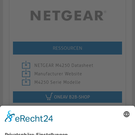
RESSOURCEN
NETGEAR M4250 Datasheet
Manufacturer Website
M4250 Serie Modelle
ONEAV B2B-SHOP
Beschreibung
Logistik