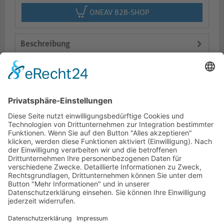
ONEAV B2B-SHOP
Beschreibung
Logistik
Varianten
Dokumente
HOTLINE
PURELINK.DE