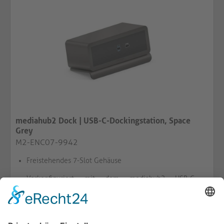
mediahub2 Dock | USB-C-Dockingstation, Space
Grey
M2-ENC07-9942
Freistehendes 7-Slot Gehäuse
Vorkonfiguriert mit dem mediahub2 USB-C-
Dockingstation-Modul
Einzelner 8K/5K-Ausgang oder zwei 4K-
Bildschirmausgänge