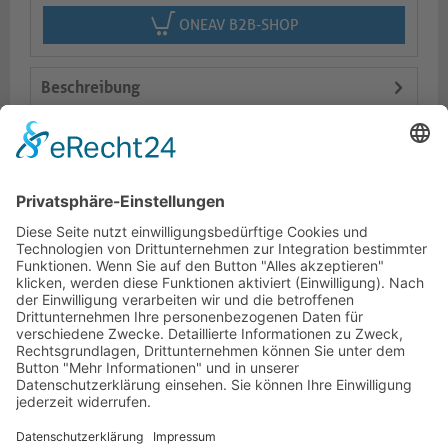
ONEAV B2B-SHOP
Beschreibung
Logistik
Varianten
Dokumente
HOTLINE
PURELINK.DE