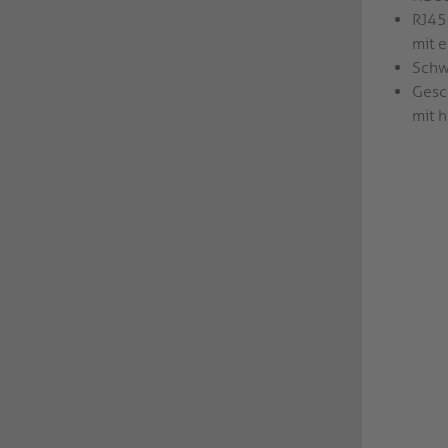
RJ45
mit 
Schw
Gesc
mit 