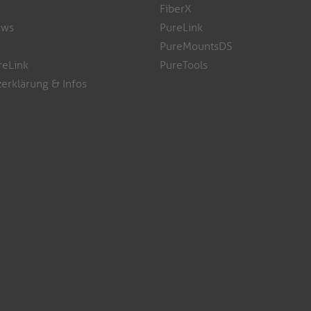
FiberX
ews
PureLink
PureMountsDS
reLink
PureTools
erklärung & Infos