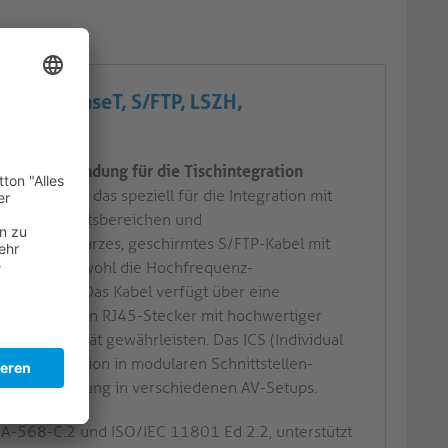
mit 10GBaseT, S/FTP, LSZH,
sionsverbindung für die Tischintegration
ungskabel, das speziell für die Integration mit
len AV-Arbeitsbereichen und
t ein schwarzes, geschirmtes S/FTP-Kabel mit
tel, der sowohl die Hochfrequenz-
nterstützt. Das Kabel verfügt über eine
bgeschirmten RJ45-Stecker mit hochwertiger
Signalqualität gewährleisten. Das ICS (Individual
se Installation in modularen Schnittstellen-
ichere Anpassung in verschiedenen AV-Setups.
TIA-568-C.2 und ISO/IEC 11801 Ed 2.2, unterstützt