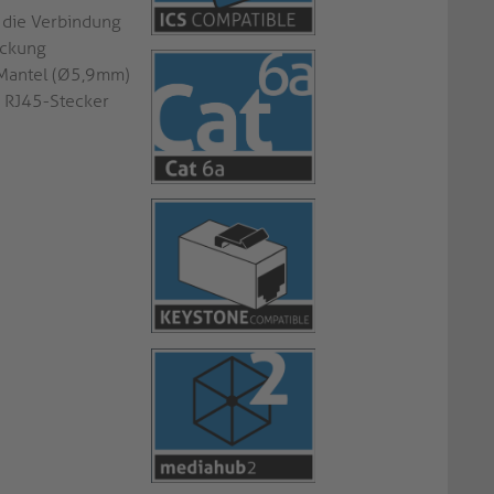
 die Verbindung
eckung
-Mantel (Ø5,9mm)
 RJ45-Stecker