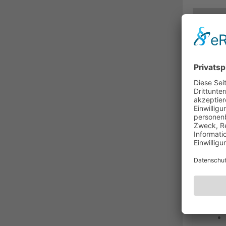
BESC
Cat
Zin
M2-P
Das 
dem 
Konf
AWG2
Date
abge
Zuge
Conn
Pane