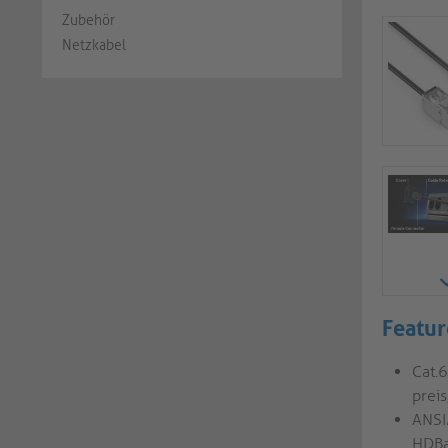
Zubehör
Netzkabel
Featur
Cat.6
prei
ANSI
HDBa