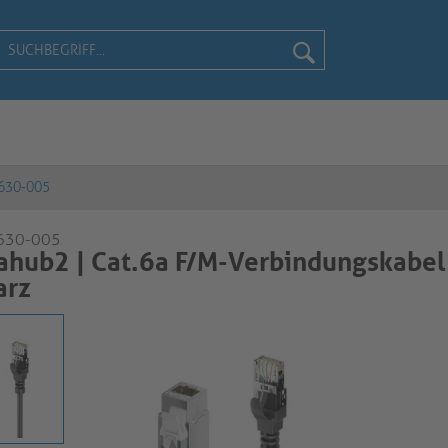
630-005
630-005
hub2 | Cat.6a F/M-Verbindungskabel
arz