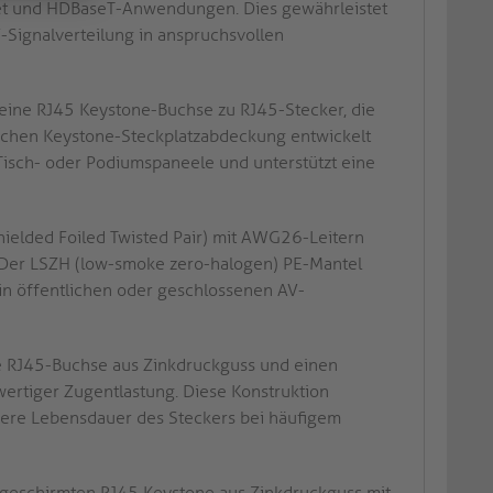
et und HDBaseT-Anwendungen. Dies gewährleistet
-Signalverteilung in anspruchsvollen
eine RJ45 Keystone-Buchse zu RJ45-Stecker, die
schen Keystone-Steckplatzabdeckung entwickelt
 Tisch- oder Podiumspaneele und unterstützt eine
ielded Foiled Twisted Pair) mit AWG26-Leitern
Der LSZH (low-smoke zero-halogen) PE-Mantel
 in öffentlichen oder geschlossenen AV-
e RJ45-Buchse aus Zinkdruckguss und einen
ertiger Zugentlastung. Diese Konstruktion
ngere Lebensdauer des Steckers bei häufigem
abgeschirmten RJ45 Keystone aus Zinkdruckguss mit