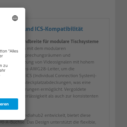
ndbreite und ICS-Kompatibilität
it hoher Bandbreite für modulare Tischsysteme
die Integration mit dem modularen
bereichen, Besprechungsräumen und
ie Unterstützung von Videosignalen mit hohem
 und Präzisions-AWG28-Leiter, um die
hrleisten. Die ICS (Individual Connection System)-
an modularen Steckplatzabdeckungen, was eine
de AV-Anforderungen ermöglicht. Vergoldete
schen Zuverlässigkeit als auch zur konsistenten
ischsystem mediahub2 entwickelt, bietet diese
A-Buchse. Das Design unterstützt die flexible,