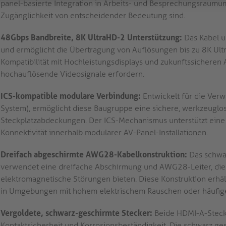
panel-basierte Integration in Arbeits- und Besprechungsraum
Zugänglichkeit von entscheidender Bedeutung sind.
48Gbps Bandbreite, 8K UltraHD-2 Unterstützung:
Das Kabel u
und ermöglicht die Übertragung von Auflösungen bis zu 8K Ult
Kompatibilität mit Hochleistungsdisplays und zukunftssichere
hochauflösende Videosignale erfordern.
ICS-kompatible modulare Verbindung:
Entwickelt für die Ver
System), ermöglicht diese Baugruppe eine sichere, werkzeug
Steckplatzabdeckungen. Der ICS-Mechanismus unterstützt eine
Konnektivität innerhalb modularer AV-Panel-Installationen.
Dreifach abgeschirmte AWG28-Kabelkonstruktion:
Das schwa
verwendet eine dreifache Abschirmung und AWG28-Leiter, die
elektromagnetische Störungen bieten. Diese Konstruktion erhäl
in Umgebungen mit hohem elektrischem Rauschen oder häufig
Vergoldete, schwarz-geschirmte Stecker:
Beide HDMI-A-Stecke
Kontaktsicherheit und Korrosionsbeständigkeit. Die schwarz g