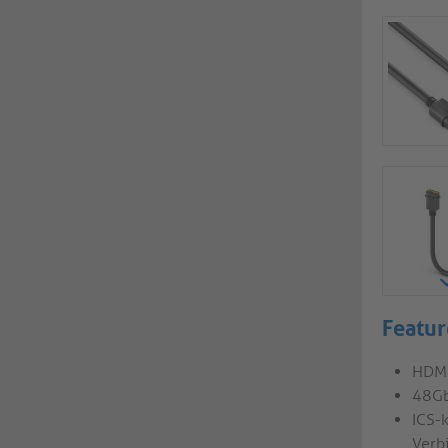
Featur
HDMI
48Gb
ICS-
Verb