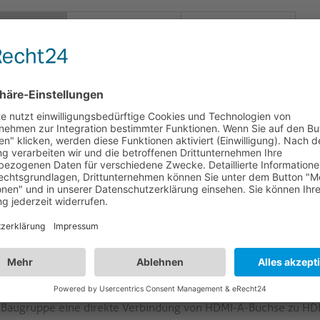
LOGISTIK
VARIANTEN
HREIBUNG
I 2.1-Pigtail-Kabel für mediahub2 mit 48Gbps Ba
M1020 - HDMI 2.1 Pigtail-Kabelbaugruppe: ICS-Verbindung m
M2-PM1020 ist ein dediziertes HDMI 2.1 Pigtail-Kabel, das für 
hverbindungssystem mediahub2 in professionellen AV-Arbeits
itsumgebungen entwickelt wurde. Diese Baugruppe wurde für d
hsatz entwickelt und verfügt über eine dreilagige Abschirmung
lintegrität in elektrisch anspruchsvollen Installationen zu gewä
atibilität ermöglicht eine sichere, werkzeuglose Befestigung 
elle Bereitstellung und Zukunftssicherheit für sich entwickeln
akte und schwarz geschirmte Gehäuse tragen sowohl zur mechani
rischen Leistung in verschiedenen Installationsszenarien bei.
HDMI 2.1 Pigtail Cable Assembly:
Speziell für das modulare T
Baugruppe eine direkte Verbindung von HDMI-A-Buchse zu HDMI-