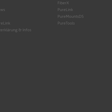
FiberX
ews
PureLink
PureMountsDS
reLink
PureTools
erklärung & Infos