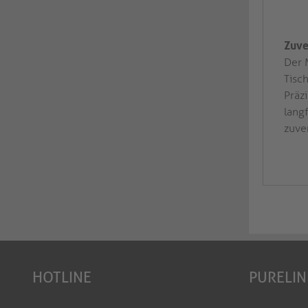
Zuve
Der 
Tisc
Präz
langf
zuve
HOTLINE
PURELIN