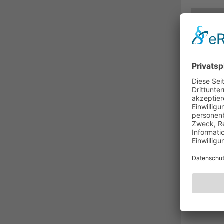
BESC
HDM
M2-P
Das 
Tisc
Arbe
Durc
Signa
Komp
schn
Kont
elekt