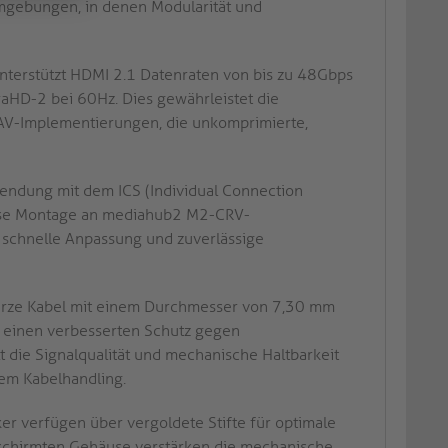
umgebungen, in denen Modularität und
nterstützt HDMI 2.1 Datenraten von bis zu 48Gbps
raHD-2 bei 60Hz. Dies gewährleistet die
n AV-Implementierungen, die unkomprimierte,
wendung mit dem ICS (Individual Connection
lose Montage an mediahub2 M2-CRV-
 schnelle Anpassung und zuverlässige
rze Kabel mit einem Durchmesser von 7,30 mm
 einen verbesserten Schutz gegen
t die Signalqualität und mechanische Haltbarkeit
em Kabelhandling.
r verfügen über vergoldete Stifte für optimale
eschirmten Gehäuse verstärken die mechanische