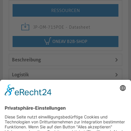
RESSOURCEN
JP-OM-715POE - Datasheet
ONEAV B2B-SHOP
Beschreibung
Logistik
Lieferumfang
Varianten
Dokumente