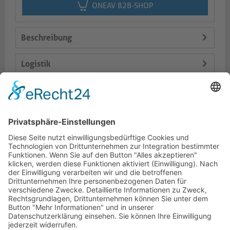
ONEAV B2B-SHOP
Beschreibung
Logistik
Lieferumfang
Varianten
Dokumente
HOTLINE