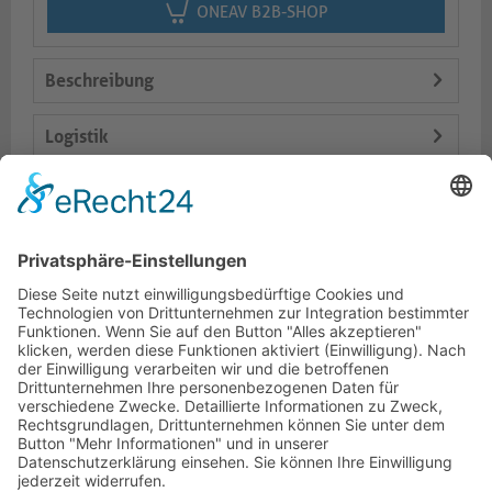
ONEAV B2B-SHOP
Beschreibung
Logistik
Lieferumfang
Varianten
Dokumente
HOTLINE