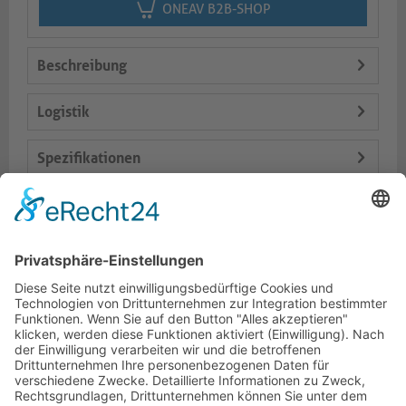
ONEAV B2B-SHOP
Beschreibung
Logistik
Spezifikationen
Lieferumfang
Varianten
Dokumente