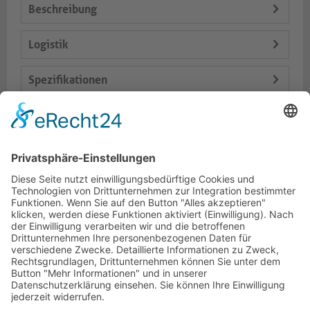
Beschreibung
Logistik
Spezifikationen
Lieferumfang
Varianten
Dokumente
HOTLINE