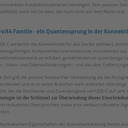
eschränkten Installationsszenarien benötigen. Sein passives Des
tibilität, auch mit Geräten, die noch nicht auf dem Markt sind.
roX4 Familie - ein Quantensprung in der Konnekti
B-C weiterhin die Konnektivität für alle Geräte definiert, zeich
isionsgefertigte Komponenten und modernste Innovationen aus.
ektivitätsstandards zu erfüllen, gewährleistet sie zuverlässige
o-, Video- und Datenanforderungen - und das über Entfernungen,
 Zeit galt die passive Twisted-Pair-Verkabelung als das Rückgrat
erstanden und ist in vielen Branchen weit verbreitet. Allerdings
icht, die die Reichweite und Zuverlässigkeit von USB-C auf seh
nologie ist der Schlüssel zur Überwindung dieser Einschränk
ein reduziertes Übersprechen sowie eine weitaus robustere Sig
sten.
physikalischen Eigenschaften der Koaxialverkabelung bieten zusät