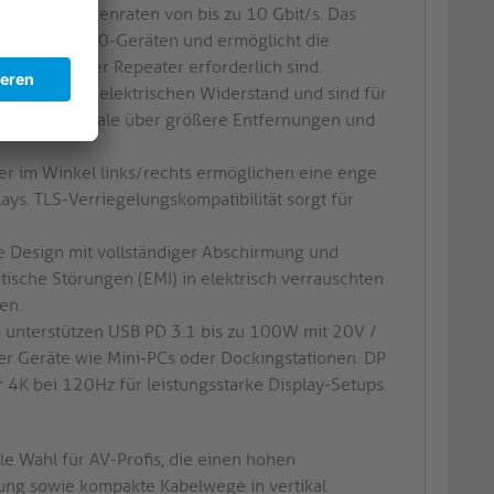
erstützt Datenraten von bis zu 10 Gbit/s. Das
SB 3.x- und 2.0-Geräten und ermöglicht die
lektronik oder Repeater erforderlich sind.
duzieren den elektrischen Widerstand und sind für
r stabile Signale über größere Entfernungen und
r im Winkel links/rechts ermöglichen eine enge
ays. TLS-Verriegelungskompatibilität sorgt für
e Design mit vollständiger Abschirmung und
ische Störungen (EMI) in elektrisch verrauschten
en.
r unterstützen USB PD 3.1 bis zu 100W mit 20V /
er Geräte wie Mini-PCs oder Dockingstationen. DP
 4K bei 120Hz für leistungsstarke Display-Setups.
le Wahl für AV-Profis, die einen hohen
gung sowie kompakte Kabelwege in vertikal