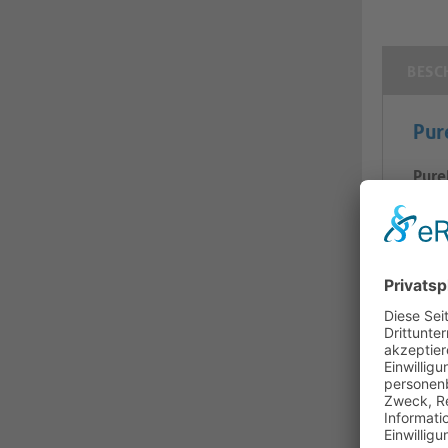
BESC
Pur
Pure
die 
Dies
Sign
um 9
Wand
Sign
Verr
Vibr
Anwe
Konf