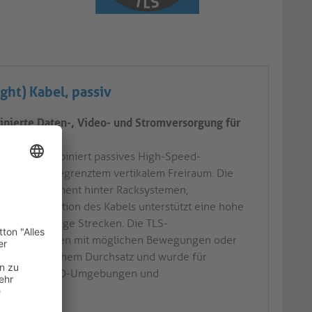
ght) Kabel, passiv
inierte Daten-, Video- und Stromversorgung für
Steckern kombiniert passives High-Speed-
zenarien mit begrenztem vertikalem Freiraum. Die
Kabelmanagement hinter Racksystemen,
ax-Konstruktion des Kabels unterstützt eine hohe
gkeit über lange Strecken. Die TLS-
ten Installationen mit möglichen Bewegungen oder
elivery mit hohem Durchsatz und wurde für
bis hin zu BYOD-Umgebungen und