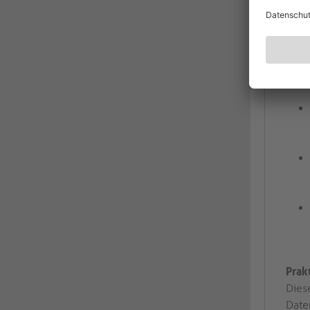
Prak
Dies
Date