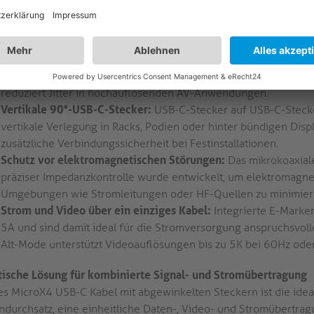
Hochgeschwindigkeits-Datenübertragung:
USB 3.2 Gen1x2 unt
passive Kabeldesign gewährleistet Abwärtskompatibilität mit U
nahtlose Integration in bestehende Systeme, ohne dass aktive E
Verbesserte Signalintegrität:
Versilberte Kupferleiter (SPC) re
die Übertragung mit hohen Frequenzen optimiert. Dies sorgt fü
reduziert Jitter in hochauflösenden AV-Anwendungen.
Vertikale 90°-USB-C-Stecker:
USB-C-Stecker auf USB-C-Stecke
vertikale Verlegung in Racks, Podien oder hinter bündigen Displ
zusätzliche Verbindungssicherheit bei Festinstallationen.
Schutz vor elektromagnetischen Störungen:
Das mikrokoaxial
präziser Impedanzkontrolle wurde entwickelt, um elektromagnet
Umgebungen wie Stromleitungen oder HF-Quellen zu minimier
Strom und Video über ein einziges Kabel:
Integrierte E-Marke
5A und sind damit ideal für die Stromversorgung anspruchsvoll
Alt-Mode unterstützt Videoauflösungen bis zu 5K bei 60Hz oder
tische Lösung für kombinierte Signal- und Stromübertragung
es MicroX4 USB-C Kabel mit abgewinkelten Steckern ist die idea
ndurchsatz, eine einheitliche Daten-, Video- und Stromübertra