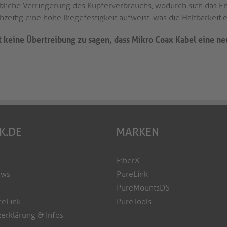
bliche Verringerung des Kupferverbrauchs, wodurch sich das E
hzeitig eine hohe Biegefestigkeit aufweist, was die Haltbarkeit 
st keine Übertreibung zu sagen, dass Mikro Coax Kabel eine ne
K.DE
MARKEN
FiberX
ews
PureLink
PureMountsDS
reLink
PureTools
erklärung & Infos