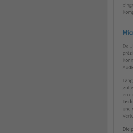
eing
Kompa
Mic
Da US
präz
Konn
Audi
Lange
gut v
erre
Tech
und 
Verlu
Die 