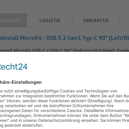
LOGISTIK
VARIANTEN
HREIBUNG
eInstall MicroX4 - USB 3.2 Gen1 Typ-C 90° (Left/Ri
Install MicroX4 USB-C / USB-C 90° (links/rechts) Kabel: Komb
ProAV-Integration
es PureInstall MicroX4 Typ-C-Kabel mit vertikal abgewinkelten 
aldesign mit vertikal abgewinkelten Steckern für Installationss
0° abgewinkelten USB-C-Stecker ermöglichen ein effizientes 
paneelen oder bündig montierten Displays. Die passive Mikroko
alintegrität ohne aktive Chipsätze und verbessert die Zuverlässi
iegelungskompatibilität sorgt für mechanische Stabilität in fes
ationen. Dieses Kabel eignet sich für Daten, Video und Power D
ndungen entwickelt, die von in Racks eingebauter Hardware 
erenzlösungen reichen.