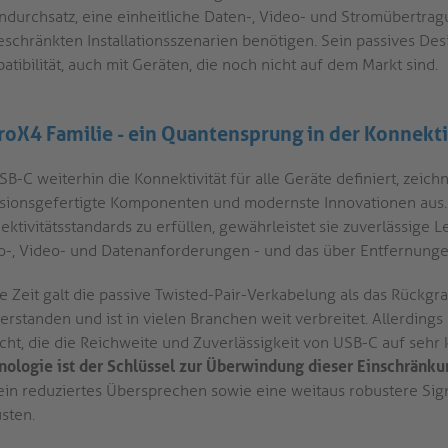
ndurchsatz, eine einheitliche Daten-, Video- und Stromübertra
eschränkten Installationsszenarien benötigen. Sein passives Des
tibilität, auch mit Geräten, die noch nicht auf dem Markt sind.
roX4 Familie - ein Quantensprung in der Konnekti
B-C weiterhin die Konnektivität für alle Geräte definiert, zeich
isionsgefertigte Komponenten und modernste Innovationen aus.
ektivitätsstandards zu erfüllen, gewährleistet sie zuverlässige
o-, Video- und Datenanforderungen - und das über Entfernungen,
 Zeit galt die passive Twisted-Pair-Verkabelung als das Rückgrat
erstanden und ist in vielen Branchen weit verbreitet. Allerdings
icht, die die Reichweite und Zuverlässigkeit von USB-C auf seh
nologie ist der Schlüssel zur Überwindung dieser Einschränk
ein reduziertes Übersprechen sowie eine weitaus robustere Sig
sten.