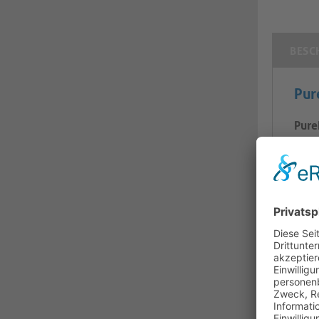
BESC
Pur
Pure
die 
Dies
Sign
um 9
Wand
Sign
Verr
Vibr
Anwe
Konf