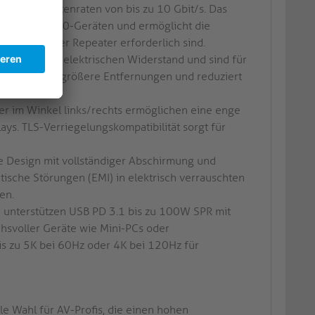
erstützt Datenraten von bis zu 10 Gbit/s. Das
SB 3.x- und 2.0-Geräten und ermöglicht die
lektronik oder Repeater erforderlich sind.
duzieren den elektrischen Widerstand und sind für
 Signale über größere Entfernungen und reduziert
r im Winkel links/rechts ermöglichen eine enge
ays. TLS-Verriegelungskompatibilität sorgt für
e Design mit vollständiger Abschirmung und
ische Störungen (EMI) in elektrisch verrauschten
en.
r unterstützen USB PD 3.1 bis zu 100W SPR mit
hsvoller Geräte wie Mini-PCs oder
is zu 5K bei 60Hz oder 4K bei 120Hz für
le Wahl für AV-Profis, die einen hohen