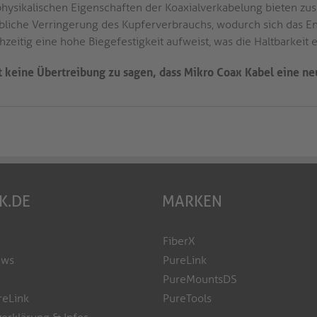
physikalischen Eigenschaften der Koaxialverkabelung bieten zusät
bliche Verringerung des Kupferverbrauchs, wodurch sich das E
hzeitig eine hohe Biegefestigkeit aufweist, was die Haltbarkeit 
st keine Übertreibung zu sagen, dass Mikro Coax Kabel eine ne
K.DE
MARKEN
FiberX
ews
PureLink
PureMountsDS
reLink
PureTools