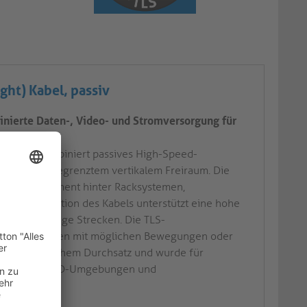
ght) Kabel, passiv
inierte Daten-, Video- und Stromversorgung für
Steckern kombiniert passives High-Speed-
zenarien mit begrenztem vertikalem Freiraum. Die
Kabelmanagement hinter Racksystemen,
ax-Konstruktion des Kabels unterstützt eine hohe
gkeit über lange Strecken. Die TLS-
ten Installationen mit möglichen Bewegungen oder
elivery mit hohem Durchsatz und wurde für
bis hin zu BYOD-Umgebungen und