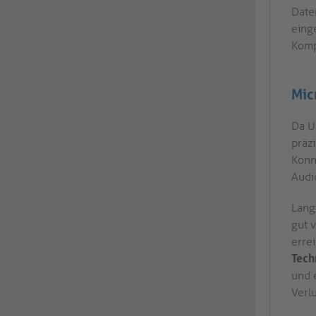
Date
eing
Kompa
Mic
Da US
präz
Konn
Audi
Lange
gut v
erre
Tech
und 
Verlu