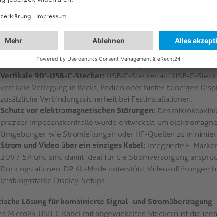
Hochgeschwindigkeits-Datenübertragung:
USB 3.2 Gen1x2 unt
passive Kabeldesign gewährleistet Abwärtskompatibilität mit U
nahtlose Integration in bestehende Systeme, ohne dass aktive E
Verbesserte Signalintegrität:
Versilberte Kupferleiter (SPC) re
die Hochfrequenzübertragung optimiert. Dies sorgt für stabile
Jitter in hochauflösenden AV-Anwendungen.
Vertikale 90°-USB-C-Stecker:
USB-C-Stecker auf USB-C-Stecke
vertikale Verlegung in Racks, Podien oder hinter bündigen Displ
zusätzliche Verbindungssicherheit bei Festinstallationen.
Schutz vor elektromagnetischen Störungen:
Das mikrokoaxial
präziser Impedanzkontrolle wurde entwickelt, um elektromagnet
Umgebungen wie Stromleitungen oder HF-Quellen zu minimier
Strom und Video über ein einziges Kabel:
Integrierte E-Marke
20V / 5A und sind damit ideal für die Stromversorgung anspruc
Dockingstationen. DP Alt-Mode unterstützt Videoauflösungen b
leistungsstarke Display-Setups.
tische Lösung für kombinierte Signal- und Stromübertragung
es MicroX4 USB-C Kabel mit abgewinkelten Steckern ist die idea