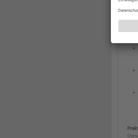
Prak
Dies