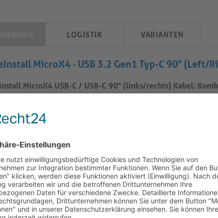
LOGISTIK
VARIANTEN
HREIBUNG
eInstall MicroX4 - USB 3.2 Gen1 Typ-C 90° (Left/Ri
Install MicroX4 USB-C / USB-C 90° (links/rechts) Kabel: Komb
ProAV-Integration
es PureInstall MicroX4 Typ-C-Kabel mit vertikal abgewinkelten 
aldesign mit vertikal abgewinkelten Steckern für Installationss
0° abgewinkelten USB-C-Stecker ermöglichen ein effizientes 
paneelen oder bündig montierten Displays. Die passive Mikroko
alintegrität ohne aktive Chipsätze und verbessert die Zuverlässi
iegelungskompatibilität sorgt für mechanische Stabilität in fes
ationen. Dieses Kabel eignet sich für Daten, Video und Power D
ndungen entwickelt, die von in Racks eingebauter Hardware 
erenzlösungen reichen.