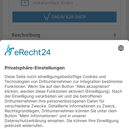
InstallerPack Video
ONEAV B2B-SHOP
Beschreibung
Logistik
Varianten
Dokumente
HOTLINE