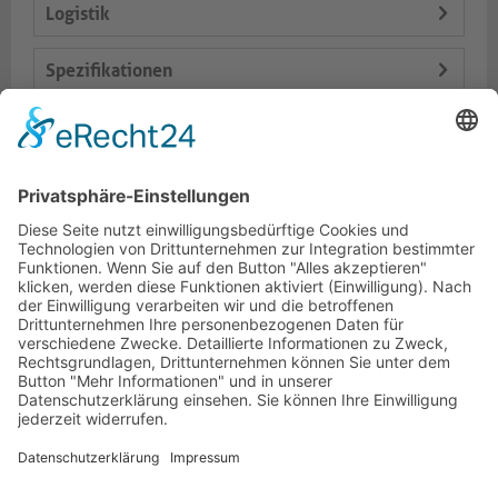
Logistik
Spezifikationen
Lieferumfang
Varianten
Dokumente
HOTLINE
PURELINK.DE