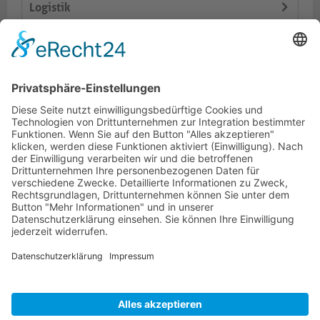
Logistik
Lieferumfang
Varianten
Dokumente
HOTLINE
PURELINK.DE
MARKEN