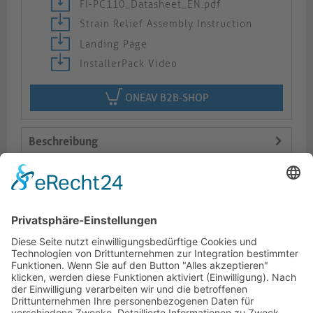
FI-PC110_Datasheet_EN.pdf
Strain Relief Assembly Instruction
Landing Page
InstallerPack Video
ONEAV B2B-SHOP
Beschreibung
Logistik
Varianten
Dokumente