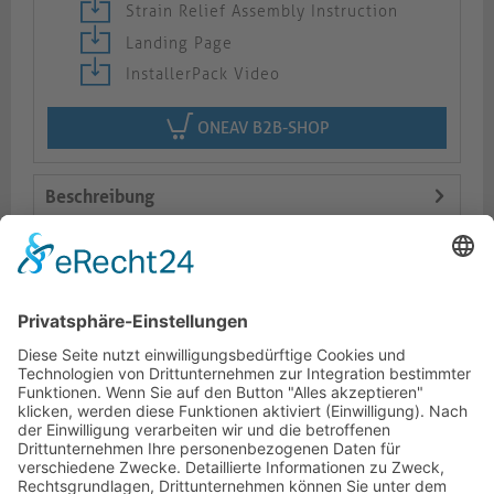
Strain Relief Assembly Instruction
Landing Page
InstallerPack Video
ONEAV B2B-SHOP
Beschreibung
Logistik
Varianten
Dokumente