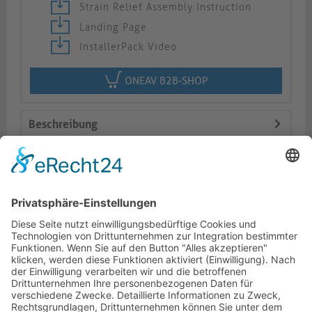
Strain Relief Assembly Instruction
Landing Page
InstallerPack Video
ONEAV B2B-SHOP
Beschreibung
Logistik
Varianten
Dokumente