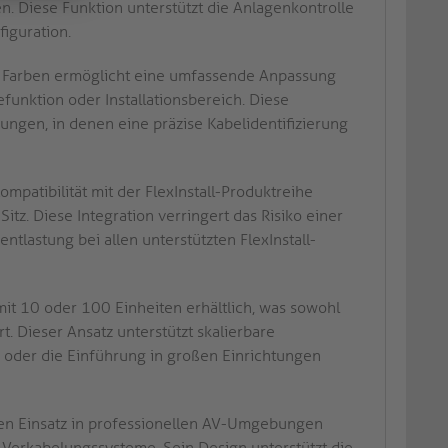
n. Diese Funktion unterstützt die Anlagenkontrolle
iguration.
 Farben ermöglicht eine umfassende Anpassung
funktion oder Installationsbereich. Diese
bungen, in denen eine präzise Kabelidentifizierung
mpatibilität mit der FlexInstall-Produktreihe
itz. Diese Integration verringert das Risiko einer
tlastung bei allen unterstützten FlexInstall-
mit 10 oder 100 Einheiten erhältlich, was sowohl
. Dieser Ansatz unterstützt skalierbare
en oder die Einführung in großen Einrichtungen
 den Einsatz in professionellen AV-Umgebungen
te Verkabelungssysteme. Sein Design unterstützt die