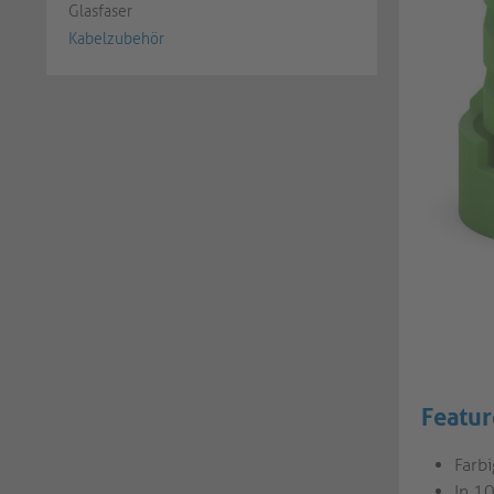
Glasfaser
Kabelzubehör
Featur
Farb
In 10