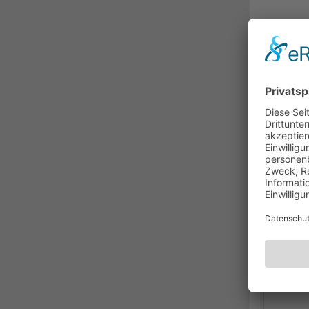
BESC
Hoc
Farb
Der 
Anla
die 
effi
logi
AV-A
geei