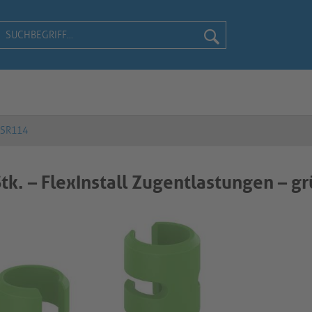
-SR114
tk. – FlexInstall Zugentlastungen – g