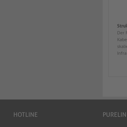
Stru
Der 
Kabe
skal
Infr
HOTLINE
PURELIN