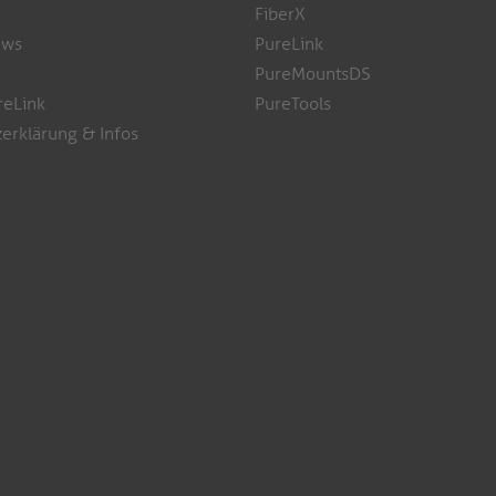
FiberX
ews
PureLink
PureMountsDS
reLink
PureTools
erklärung & Infos