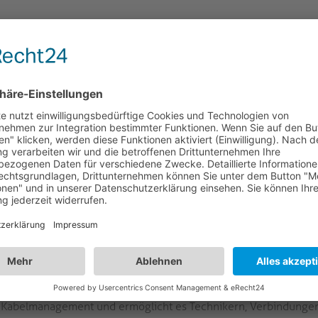
LOGISTIK
VARIANTEN
HREIBUNG
hwertige farbige Zugentlastung für Rack Manage
codierte Zugentlastung: Identifizierung und Organisation für 
FI-SR bietet eine farbcodierte Zugentlastungslösung, die spezie
genkontrolle in professionellen AV-Installationen entwickelt wur
FlexInstall-Reihe integrieren und ermöglichen eine klare visuell
ziente Installation und laufende Wartung unterstützt. Die Verfüg
sche Gruppierung und schnelle Fehlerbehebung in Umgebungen
rbeitsbereichen. Jedes Set wird in Mengen geliefert, die sowohl 
gnet sind, und unterstützt so eine flexible Bestandsverwaltung f
Farbige Zugentlastung für mehr Ordnung:
Eine eindeutige Farb
Kabelmanagement und ermöglicht es Technikern, Verbindungen i