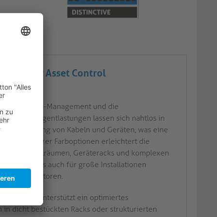
ment oder Asset Control
AV-Racks
ll für das Rack-Management und die
de. Diese Zugentlastungen lassen sich nahtlos in
e Identifizierung von Kabeln und Geräten, was eine
barkeit mehrerer Farboptionen erleichtert die
 wie Kontrollräumen, Geräteracks und komplexen
für kleine als auch für große Installationen
ür AV-Integratoren.
codierung unterstützt ein optimiertes
n dicht bestückten Racks oder strukturierten