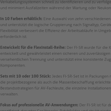
Verkabelungssystemen schnell zu identifizieren und zu verfolge
und minimiert Ausfallzeiten während der Wartung oder Neukonf
In 10 Farben erhältlich:
Eine Auswahl von zehn verschiedenen
und unterstützt die logische Gruppierung nach Signaltyp, Geräte
Flexibilität verbessert die Effizienz der Arbeitsabläufe in Umge
erforderlich ist.
Entwickelt für die FlexInstall-Reihe:
Der FI-SR wurde für die Ko
entwickelt und gewährleistet einen sicheren und zuverlässigen S
versehentlichen Trennung und unterstützt eine konsistente Zugen
Komponenten.
Sets mit 10 oder 100 Stück:
Jedes FI-SR-Set ist in Packungen 
die projektbezogene als auch die Massenbeschaffung erleichtert
Bestandsstrategien für AV-Fachleute, die einzelne Installation
verwalten.
Fokus auf professionelle AV-Anwendungen:
Der FI-SR ist für
spezifiziert, darunter Geräteracks, Patchfelder und strukturier