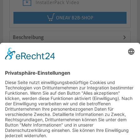
InstallerPack Video
ONEAV B2B-SHOP
Beschreibung
Logistik
Varianten
Dokumente
HOTLINE