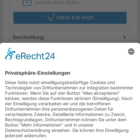
InstallerPack Video
ONEAV B2B-SHOP
Beschreibung
Logistik
Varianten
Dokumente
HOTLINE