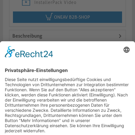
InstallerPack Video
ONEAV B2B-SHOP
Beschreibung
Logistik
Varianten
Dokumente
HOTLINE