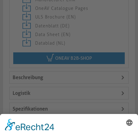
OneAV Catalogue Pages
ULS Brochure (EN)
Datenblatt (DE)
Data Sheet (EN)
Datablad (NL)
ONEAV B2B-SHOP
Beschreibung
Logistik
Spezifikationen
Lieferumfang