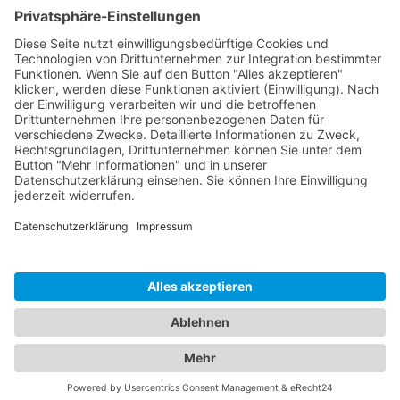
Varianten
Dokumente
HOTLINE
PURELINK.DE
MARKEN
KONTAKT
© 2026 PureLink GmbH