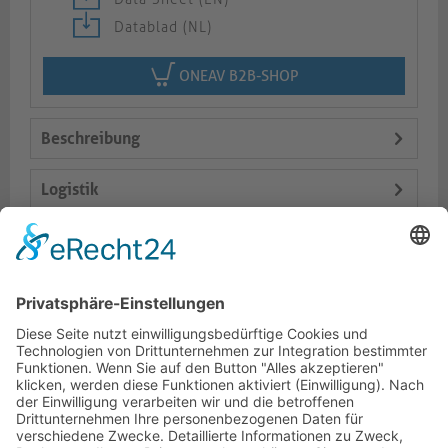
Datablad (NL)
ONEAV B2B-SHOP
Beschreibung
Logistik
Spezifikationen
Lieferumfang
Dokumente