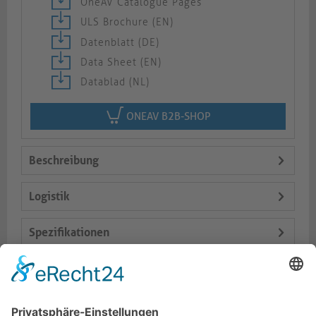
OneAV Catalogue Pages
ULS Brochure (EN)
Datenblatt (DE)
Data Sheet (EN)
Datablad (NL)
ONEAV B2B-SHOP
Beschreibung
Logistik
Spezifikationen
Lieferumfang
Varianten