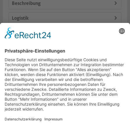
Beschreibung
Logistik
Lieferumfang
Varianten
Dokumente
HOTLINE
PURELINK.DE