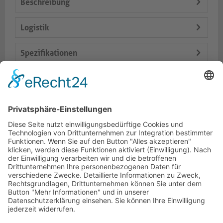
Beschreibung
Logistik
Spezifikationen
Lieferumfang
Varianten
Dokumente
HOTLINE
PURELINK.DE