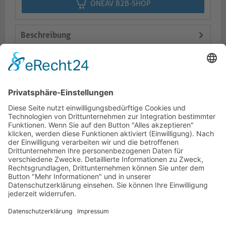
ONEAV B2B-SHOP
Beschreibung
Logistik
Varianten
Dokumente
HOTLINE
PURELINK.DE