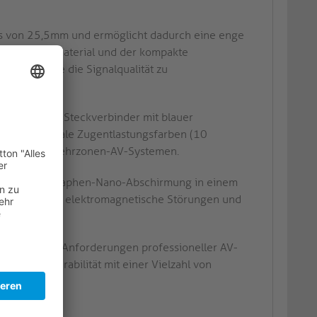
us von 25,5mm und ermöglicht dadurch eine enge
xible Mantelmaterial und der kompakte
-Setups, ohne die Signalqualität zu
n Enden DP-Steckverbinder mit blauer
tion. Optionale Zugentlastungsfarben (10
anal- oder Mehrzonen-AV-Systemen.
er und eine Graphen-Nano-Abschirmung in einem
lverluste und elektromagnetische Störungen und
gebungen.
estet, um den Anforderungen professioneller AV-
ie Interoperabilität mit einer Vielzahl von