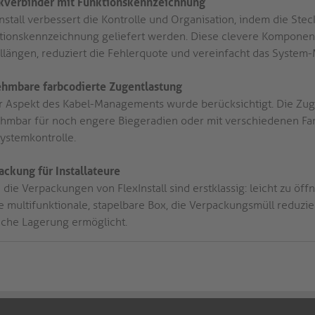
kverbinder mit Funktionskennzeichnung
nstall verbessert die Kontrolle und Organisation, indem die Stec
tionskennzeichnung geliefert werden. Diese clevere Komponen
llängen, reduziert die Fehlerquote und vereinfacht das Syste
hmbare farbcodierte Zugentlastung
r Aspekt des Kabel-Managements wurde berücksichtigt. Die Zugen
hmbar für noch engere Biegeradien oder mit verschiedenen Fa
Systemkontrolle.
ackung für Installateure
die Verpackungen von FlexInstall sind erstklassig: leicht zu öff
ne multifunktionale, stapelbare Box, die Verpackungsmüll reduzi
ache Lagerung ermöglicht.