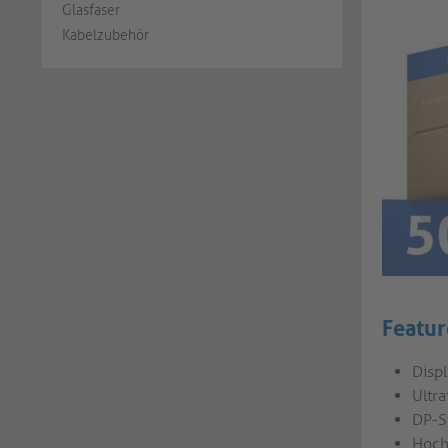
Glasfaser
Kabelzubehör
Featur
Disp
Ultr
DP-S
Hoch