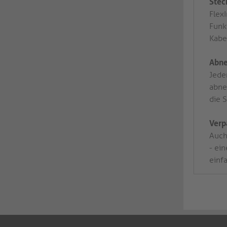
Stec
FlexI
Funk
Kabe
Abne
Jede
abne
die 
Verp
Auch 
- ei
einf