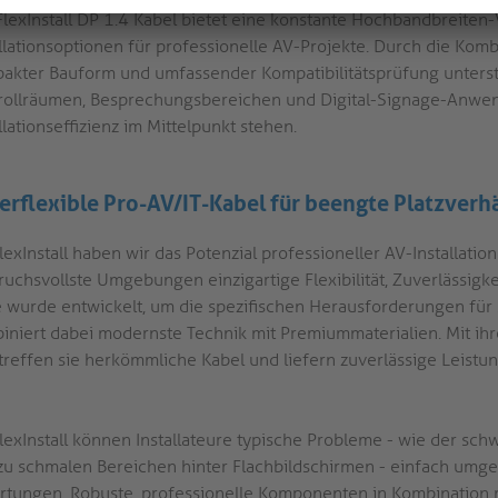
FlexInstall DP 1.4 Kabel bietet eine konstante Hochbandbreiten
allationsoptionen für professionelle AV-Projekte. Durch die Komb
akter Bauform und umfassender Kompatibilitätsprüfung unterstüt
rollräumen, Besprechungsbereichen und Digital-Signage-Anwen
llationseffizienz im Mittelpunkt stehen.
erflexible Pro-AV/IT-Kabel für beengte Platzverhä
lexInstall haben wir das Potenzial professioneller AV-Installation
ruchsvollste Umgebungen einzigartige Flexibilität, Zuverlässigke
e wurde entwickelt, um die spezifischen Herausforderungen für
iniert dabei modernste Technik mit Premiummaterialien. Mit ih
treffen sie herkömmliche Kabel und liefern zuverlässige Leistung
FlexInstall können Installateure typische Probleme - wie der s
zu schmalen Bereichen hinter Flachbildschirmen - einfach umgehe
rtungen. Robuste, professionelle Komponenten in Kombination mi