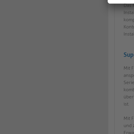
Das 
Inst
komp
Kont
Insta
Sup
Mit F
ansp
Seri
komb
über
ist.
Mit 
und 
Erwa