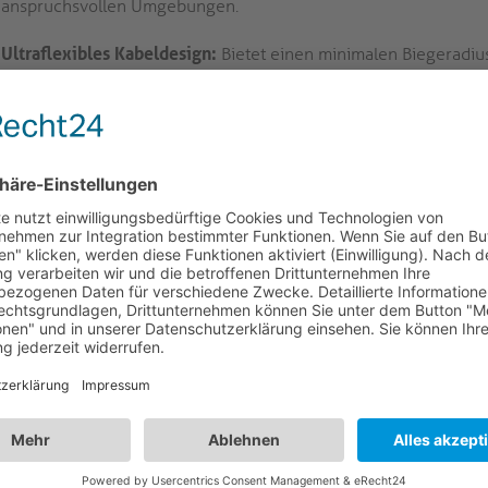
anspruchsvollen Umgebungen.
Ultraflexibles Kabeldesign:
Bietet einen minimalen Biegeradi
Verlegung in Racks, Rednerpulten oder hinter Displays. Das fle
Steckverbinder erleichtern die Installation in platzkritischen AV
beeinträchtigen.
DP-Stecker-zu-DP-Stecker-Konfiguration:
Verwendet an beide
Zugentlastung für mechanischen Schutz und einfache Identifika
verfügbar) ermöglichen ein klares Kabelmanagement in Mehrk
Graphen-Nano-Abschirmung:
Integriert hochreine Kupferleit
Kabeldurchmesser von 5,1mm. Diese Bauweise reduziert Signa
unterstützt einen stabilen Betrieb in elektrisch belasteten Um
100 % AV-Anwendungstest:
Jedes Kabel wird vollständig get
Installationen zu entsprechen und eine zuverlässige Leistung sow
DisplayPort-Quell- und Anzeigegeräten zu gewährleisten.
rlässige hochauflösende Signalübertragung