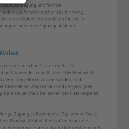
-Videoübertragung und flexible
ination aus fortschrittlicher Abschirmung,
zt dieses Kabel einen stabilen Einsatz in
dungen, bei denen Signalqualität und
ltnisse
en neu definiert und liefern selbst für
it und Anwenderfreundlichkeit. Die FlexInstall
 Systemintegratoren zu überwinden, und
rer besonderen Biegsamkeit und Langlebigkeit
 für Installationen, bei denen der Platz begrenzt
chwierige Zugang zu Bodentanks, Equipment-Racks
n. FlexInstall Kabel übertreffen dabei alle
t einem proprietären ultraflexiblen Kabelmantel,