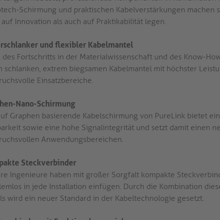
tech-Schirmung und praktischen Kabelverstärkungen machen sie
auf Innovation als auch auf Praktikabilität legen.
rschlanker und flexibler Kabelmantel
 des Fortschritts in der Materialwissenschaft und des Know-How
n schlanken, extrem biegsamen Kabelmantel mit höchster Leistun
ruchsvolle Einsatzbereiche.
hen-Nano-Schirmung
auf Graphen basierende Kabelschirmung von PureLink bietet ei
barkeit sowie eine hohe Signalintegrität und setzt damit einen n
ruchsvollen Anwendungsbereichen.
akte Steckverbinder
re Ingenieure haben mit großer Sorgfalt kompakte Steckverbind
lemlos in jede Installation einfügen. Durch die Kombination dies
ls wird ein neuer Standard in der Kabeltechnologie gesetzt.