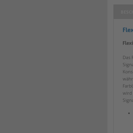
BESC
Fle
Flex
Das 
Sign
Kons
währ
Farb
wird
Sign