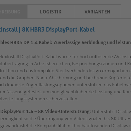
LOGISTIK
VARIANTEN
HREIBUNG
xInstall | 8K HBR3 DisplayPort-Kabel
ibles HBR3 DP 1.4 Kabel: Zuverlässige Verbindung und leistu
FlexInstall DisplayPort-Kabel wurde für hochauflösende AV-Instal
alübertragung in Arbeitsbereichen, Besprechungsräumen und Ko
truktion und das kompakte Steckverbinderdesign ermöglichen e
end die Graphen-Nano-Abschirmung und hochreine Kupferleite
lich kodierte Zugentlastungsoptionen unterstützen das Kabelma
 umfassend getestet, um eine gleichbleibende Leistung und Komp
alverteilungssystemen sicherzustellen.
DisplayPort 1.4 – 8K Video-Unterstützung:
Unterstützt Displa
ermöglicht so die Übertragung von Videosignalen bis 8K UltraH
gewährleistet die Kompatibilität mit hochauflösenden Displays u