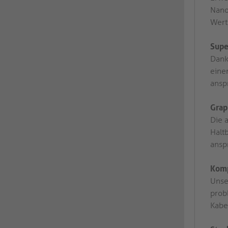
Nano
Wert 
Supe
Dank
eine
ansp
Grap
Die 
Halt
ansp
Komp
Unse
prob
Kabe