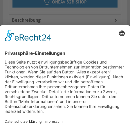
ONEAV B2B-SHOP
Beschreibung
Logistik
Varianten
Dokumente
HOTLINE
PURELINK.DE