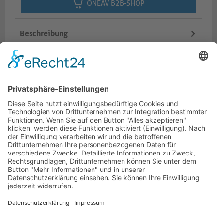
ONEAV B2B-SHOP
Beschreibung
Logistik
Varianten
Dokumente
HOTLINE
PURELINK.DE