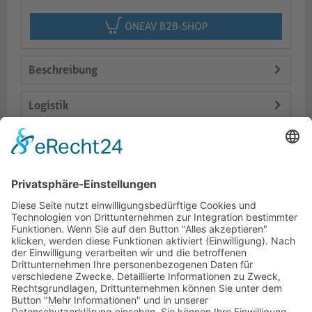
ONEAV B2B-SHOP
Beschreibung
Logistik
Spezifikationen
Lieferumfang
Dokumente
HOTLINE