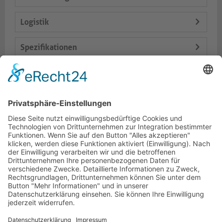
Logistik
Spezifikationen
Lieferumfang
Varianten
Dokumente
HOTLINE
PURELINK.DE