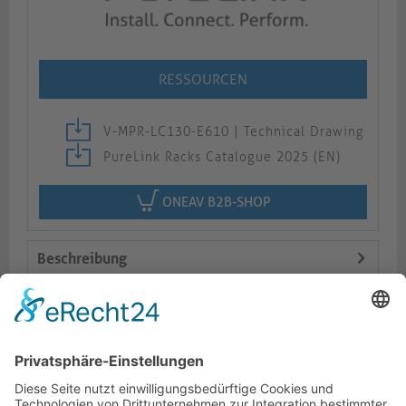
RESSOURCEN
V-MPR-LC130-E610 | Technical Drawing
PureLink Racks Catalogue 2025 (EN)
ONEAV B2B-SHOP
Beschreibung
Logistik
Varianten
Dokumente